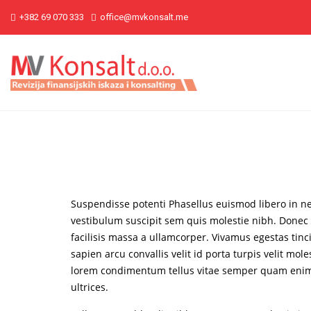
+382 69 070 333
office@mvkonsalt.me
Suspendisse potenti Phasellus euismod libero in 
vestibulum suscipit sem quis molestie nibh. Donec 
facilisis massa a ullamcorper. Vivamus egestas tinci
sapien arcu convallis velit id porta turpis velit mol
lorem condimentum tellus vitae semper quam enim 
ultrices.