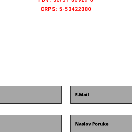
CRPS
: 5-50422080