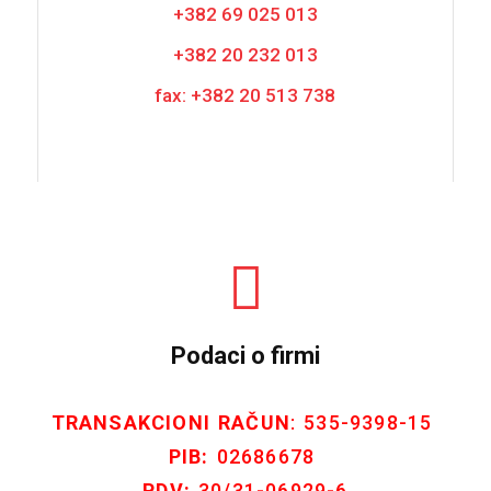
+382 69 025 013
+382 20 232 013
fax: +382 20 513 738
Podaci o firmi
TRANSAKCIONI RAČUN
: 535-9398-15
PIB:
02686678
PDV:
30/31-06929-6