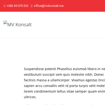
+382 69 070 333
office@mvkonsalt.me
Suspendisse potenti Phasellus euismod libero in 
vestibulum suscipit sem quis molestie nibh. Donec 
facilisis massa a ullamcorper. Vivamus egestas tinci
sapien arcu convallis velit id porta turpis velit mol
lorem condimentum tellus vitae semper quam enim 
ultrices.