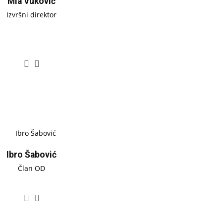
Mia Vuković
Izvršni direktor
Ibro Šabović
Član OD